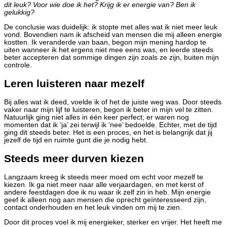
dit leuk? Voor wie doe ik het? Krijg ik er energie van? Ben ik
gelukkig?
De conclusie was duidelijk: ik stopte met alles wat ik niet meer leuk
vond. Bovendien nam ik afscheid van mensen die mij alleen energie
kostten. Ik veranderde van baan, begon mijn mening hardop te
uiten wanneer ik het ergens niet mee eens was, en leerde steeds
beter accepteren dat sommige dingen zijn zoals ze zijn, buiten mijn
controle.
Leren luisteren naar mezelf
Bij alles wat ik deed, voelde ik of het de juiste weg was. Door steeds
vaker naar mijn lijf te luisteren, begon ik beter in mijn vel te zitten.
Natuurlijk ging niet alles in één keer perfect; er waren nog
momenten dat ik ‘ja’ zei terwijl ik ‘nee’ bedoelde. Echter, met de tijd
ging dit steeds beter. Het is een proces, en het is belangrijk dat jij
jezelf de tijd en ruimte gunt die je nodig hebt.
Steeds meer durven kiezen
Langzaam kreeg ik steeds meer moed om echt voor mezelf te
kiezen. Ik ga niet meer naar alle verjaardagen, en met kerst of
andere feestdagen doe ik nu waar ik zelf zin in heb. Mijn energie
geef ik alleen nog aan mensen die oprecht geïnteresseerd zijn,
contact onderhouden en het leuk vinden om mij te zien.
Door dit proces voel ik mij energieker, sterker en vrijer. Het heeft me