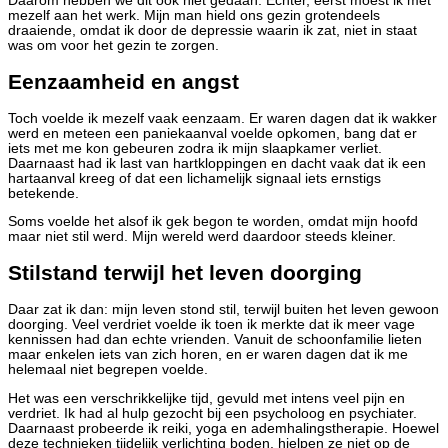
Daarom hebben we dit ook niet gedaan. Echter, eerst moest ik met
mezelf aan het werk. Mijn man hield ons gezin grotendeels
draaiende, omdat ik door de depressie waarin ik zat, niet in staat
was om voor het gezin te zorgen.
Eenzaamheid en angst
Toch voelde ik mezelf vaak eenzaam. Er waren dagen dat ik wakker
werd en meteen een paniekaanval voelde opkomen, bang dat er
iets met me kon gebeuren zodra ik mijn slaapkamer verliet.
Daarnaast had ik last van hartkloppingen en dacht vaak dat ik een
hartaanval kreeg of dat een lichamelijk signaal iets ernstigs
betekende.
Soms voelde het alsof ik gek begon te worden, omdat mijn hoofd
maar niet stil werd. Mijn wereld werd daardoor steeds kleiner.
Stilstand terwijl het leven doorging
Daar zat ik dan: mijn leven stond stil, terwijl buiten het leven gewoon
doorging. Veel verdriet voelde ik toen ik merkte dat ik meer vage
kennissen had dan echte vrienden. Vanuit de schoonfamilie lieten
maar enkelen iets van zich horen, en er waren dagen dat ik me
helemaal niet begrepen voelde.
Het was een verschrikkelijke tijd, gevuld met intens veel pijn en
verdriet. Ik had al hulp gezocht bij een psycholoog en psychiater.
Daarnaast probeerde ik reiki, yoga en ademhalingstherapie. Hoewel
deze technieken tijdelijk verlichting boden, hielpen ze niet op de