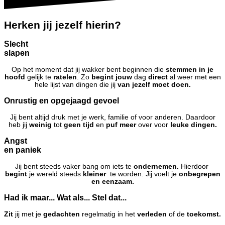
Herken jij jezelf hierin?
Slecht
slapen
Op het moment dat jij wakker bent beginnen die
stemmen in je
hoofd
gelijk te
ratelen
. Zo
begint jouw
dag
direct
al weer met een
hele lijst van dingen die jij
van jezelf moet doen.
Onrustig en opgejaagd gevoel
Jij bent altijd druk met je werk, familie of voor anderen. Daardoor
heb jij
weinig
tot
geen tijd
en
puf meer
over voor
leuke dingen.
Angst
en paniek
Jij bent steeds vaker bang om iets te
ondernemen.
Hierdoor
begint
je wereld steeds
kleiner
te worden. Jij voelt je
onbegrepen
en eenzaam.
Had ik maar... Wat als... Stel dat...
Zit
jij met je
gedachten
regelmatig in het
verleden
of de
toekomst.