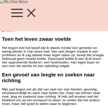
Ga
Wie is Nancy
naar
de
Ik ben Nancy Haasnoot, getrouwd en moeder van vier prachtige
inhoud
zonen. Inmiddels ook vier lieve schoondochters en ik word
binnenkort twee keer oma. Ik neem jullie even mee naar de tijd dat
het helemaal niet goed met mij ging, dit is ongeveer 16 jaar
geleden.
Toen het leven zwaar voelde
Het begon met het besef dat ik steeds minder kon genieten en
weinig plezier in mijn leven had. Van veel dingen maakte ik een
probleem en ik zag steeds meer tegen taken op, terwijl dat vroeger
helemaal geen moeite kostte. Daarnaast leidde ik een druk leven:
vier opgroeiende kinderen, een huishouden, mijn eigen baan en
een man die werkte en een opleiding volgde.
Een gevoel van leegte en zoeken naar
richting
Mijn pad begon net als dat van veel van mijn klanten: gevoelig,
verantwoordelijk en sterk naar buiten toe, maar van binnen vaak
moe, leeg en zoekend naar richting. Ik heb zelf ervaren wat het
betekent om op een kruispunt te staan: te voelen dat het anders
moet, maar niet goed te weten waar te beginnen.