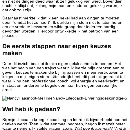
en niet de dingen deed waar ik zelf gelukkig van werd. Bovendien
dacht ik altijd dat, zolang mijn man en kinderen gelukkig waren, ik
dat ook zou zijn.
Daarnaast merkte ik dat ik een hekel had aan dingen te moeten
doen “omdat het zo hoort”. Ik durfde mijn stem niet te laten horen
om de vrede te bewaren en wilde graag door iedereen aardig
gevonden worden. Hierdoor ontwikkelde ik het patroon van een
pleaser.
De eerste stappen naar eigen keuzes
maken
Door dit inzicht besloot ik mijn eigen geluk serieus te nemen. Het
was het begin van een traject waarin ik leerde mijn grenzen aan te
geven, keuzes te maken die bij mij passen en meer vertrouwen te
krijgen in mijn eigen stem. Uiteindelijk heeft dit pad mij gebracht tot
waar ik nu ben: professioneel coach, vol energie en veerkracht, en
in staat om anderen te begeleiden naar hun eigen persoonlijke
groei.
Wat heb ik gedaan?
Bij mijn lifecoach kreeg ik coaching en leerde ik bijvoorbeeld hoe het
denken werkt. Toen ik dat eenmaal begreep, begon ik mezelf beter
waar te nemen. Ik stelde vragen zoals:
Wat doe ik allemaal? Vind ik